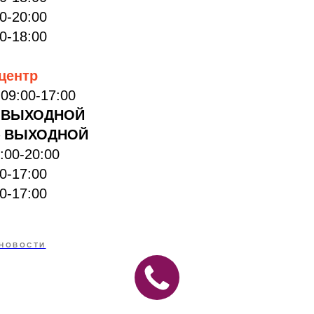
0-20:00
0-18:00
центр
 09:00-17:00
–
ВЫХОДНОЙ
–
ВЫХОДНОЙ
:00-20:00
0-17:00
0-17:00
НОВОСТИ