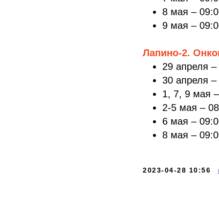
8 мая – 09:0
9 мая – 09:0
Лапино-2. Онко
29 апреля –
30 апреля 
1, 7, 9 мая 
2-5 мая – 08
6 мая – 09:0
8 мая – 09:0
2023-04-28 10:56