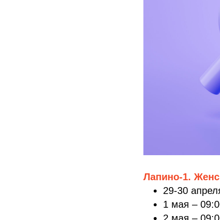
Лапино-1. Женс
29-30 апрел
1 мая – 09:0
2 мая – 09:0