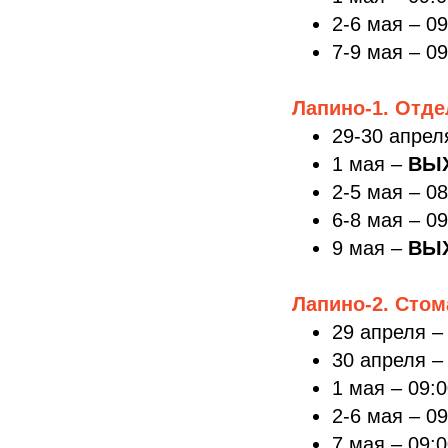
2-6 мая – 09
7-9 мая – 09
Лапино-1. Отд
29-30 апрел
1 мая –
ВЫ
2-5 мая – 08
6-8 мая – 09
9 мая –
ВЫ
Лапино-2. Стом
29 апреля –
30 апреля –
1 мая – 09:0
2-6 мая – 09
7 мая – 09:0