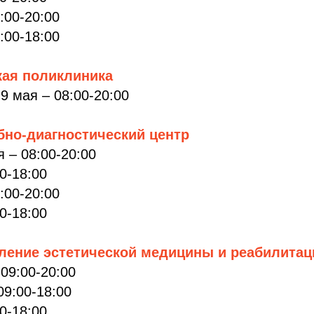
:00-20:00
:00-18:00
кая поликлиника
 9 мая – 08:00-20:00
бно-диагностический центр
я – 08:00-20:00
0-18:00
:00-20:00
0-18:00
еление эстетической медицины и реабилитац
 09:00-20:00
09:00-18:00
0-18:00