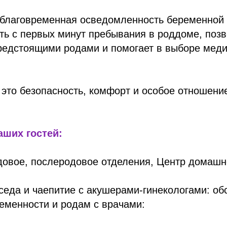
аблаговременная осведомленность беременной о
ть с первых минут пребывания в роддоме, позв
редстоящими родами и помогает в выборе меди
 это безопасность, комфорт и особое отношени
аших гостей:
одовое, послеродовое отделения, Центр домашн
еседа и чаепитие с акушерами-гинекологами: о
еменности и родам с врачами: