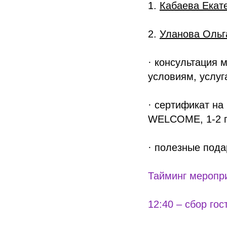
1.
Кабаева Екат
2.
Уланова Ольг
· консультация 
условиям, услу
· сертификат на
WELCOME, 1-2 
· полезные пода
Тайминг меропр
12:40 – сбор гос