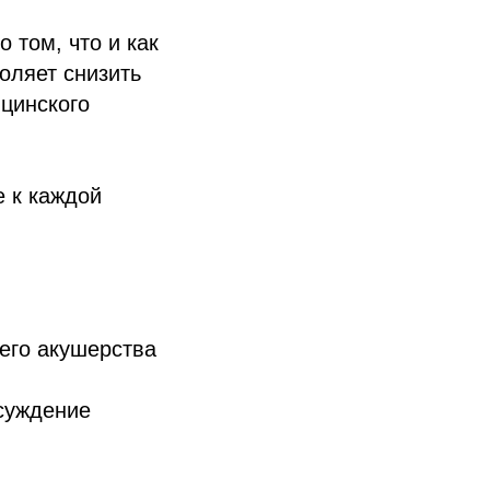
 том, что и как
оляет снизить
цинского
е к каждой
его акушерства
бсуждение