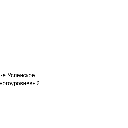
1-е Успенское
многоуровневый