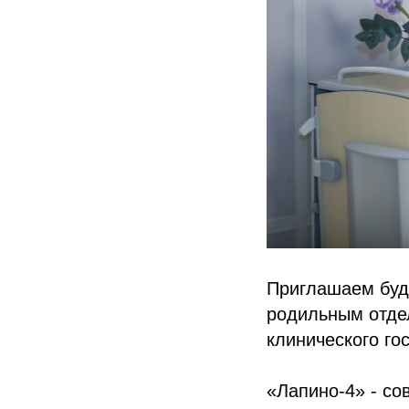
Приглашаем бу
родильным отде
клинического го
«Лапино-4» - со