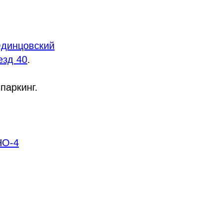
динцовский
езд 40
.
паркинг.
НО-4