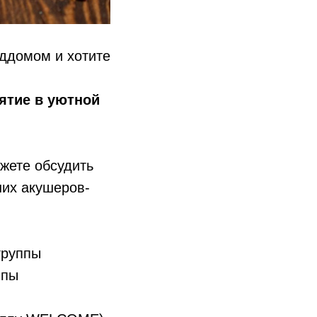
ддомом и хотите
ас
иятие в уютной
жете обсудить
ших акушеров-
группы
ппы