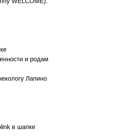
руппу WELCOME).
вке
енности и родам
некологу Лапино
link в шапке