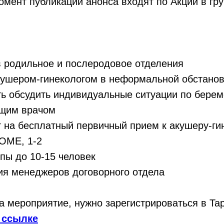
омент публикации анонса входят по Акции в г
в родильное и послеродовое отделения
кушером-гинекологом в неформальной обстано
ть обсудить индивидуальные ситуации по берем
ющим врачом
т на бесплатный первичный прием к акушеру-ги
OME, 1-2
пы до 10-15 человек
ия менеджеров договорного отдела
на мероприятие, нужно зарегистрироваться в Tap
 ссылке