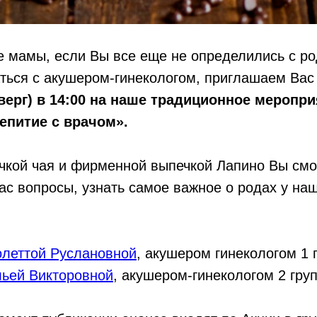
е мамы, если Вы все еще не определились с ро
ться с акушером-гинекологом, приглашаем В
верг) в 14:00 на наше традиционное меропр
епитие с врачом».
ечкой чая и фирменной выпечкой Лапино Вы смо
с вопросы, узнать самое важное о родах у на
олеттой Руслановной
, акушером гинекологом 1 
льей Викторовной
, акушером-гинекологом 2 гру