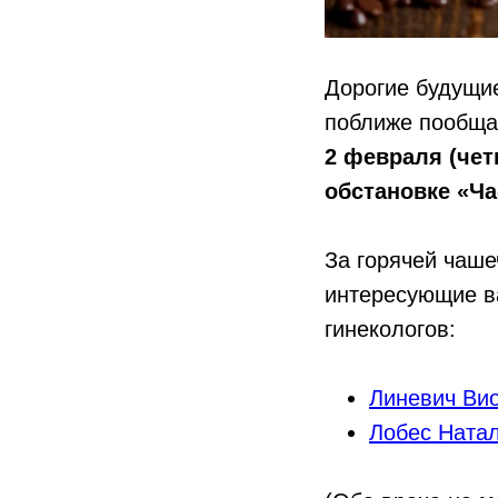
Дорогие будущи
поближе пообща
2 февраля (чет
обстановке «Ча
З
а горячей чаш
интересующие ва
гинекологов:
Линевич Ви
Лобес Ната