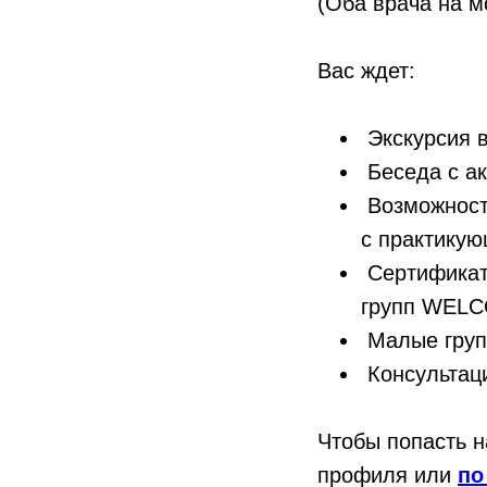
(Оба врача на м
Вас
ждет:
Экск
урсия 
Бесед
а с а
Возмож
нос
с практику
Сертифи
ка
групп WELC
Малые гр
уп
Консульта
ц
Чтобы попас
ть 
профиля или
по