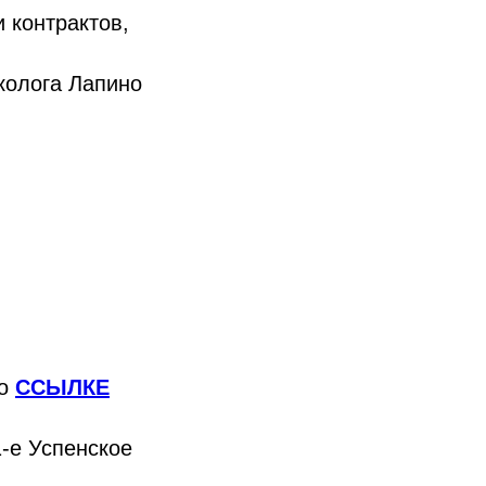
 контрактов,
колога Лапино
по
ССЫЛКЕ
1-е Успенское