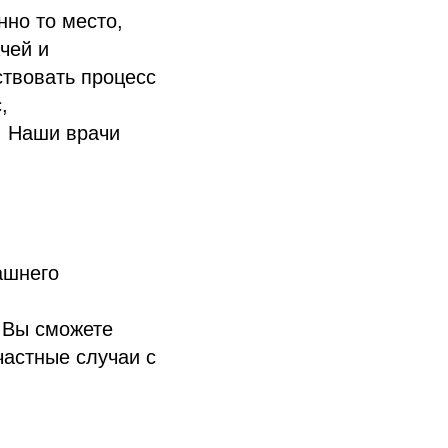
нно то место,
чей и
ствовать процесс
,
. Наши врачи
ашнего
. Вы сможете
частные случаи с