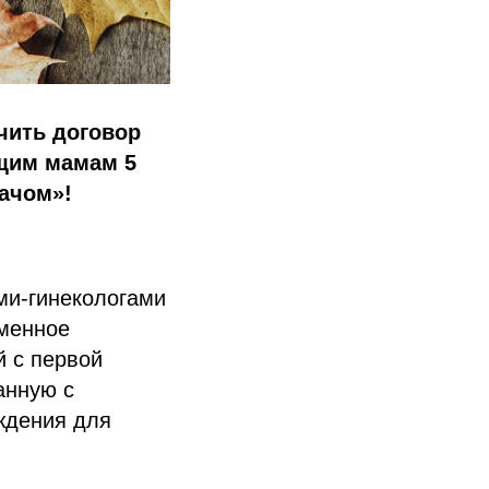
чить договор
щим мамам 5
рачом»!
ми-гинекологами
еменное
й с первой
анную с
ждения для